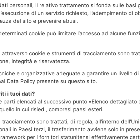
ti personali, il relativo trattamento si fonda sulle basi 
l’esecuzione di un servizio richiesto, l’adempimento di obb
ezza del sito e prevenire abusi.
 determinati cookie può limitare l’accesso ad alcune funzi
to attraverso cookie e strumenti di tracciamento sono tra
ione, integrità e riservatezza.
tecniche e organizzative adeguate a garantire un livello di 
onal Data Policy presente su questo sito.
ti i tuoi dati?
ze parti elencati al successivo punto «Elenco dettagliato 
quello in cui risiedi, compresi paesi esteri.
di tracciamento sono trattati, di regola, all’interno del
sonali in Paesi terzi, il trasferimento avviene solo in p
ramework per i fornitori statunitensi effettivamente certi