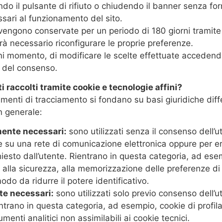
o il pulsante di rifiuto o chiudendo il banner senza for
sari al funzionamento del sito.
vengono conservate per un periodo di 180 giorni tramite
rà necessario riconfigurare le proprie preferenze.
ni momento, di modificare le scelte effettuate accedendo 
e del consenso.
ti raccolti tramite cookie e tecnologie affini?
strumenti di tracciamento si fondano su basi giuridiche dif
n generale:
mente necessari:
sono utilizzati senza il consenso dell’u
 su una rete di comunicazione elettronica oppure per er
iesto dall’utente. Rientrano in questa categoria, ad ese
e, alla sicurezza, alla memorizzazione delle preferenze di
modo da ridurre il potere identificativo.
te necessari:
sono utilizzati solo previo consenso dell’ut
trano in questa categoria, ad esempio, cookie di profila
enti analitici non assimilabili ai cookie tecnici.