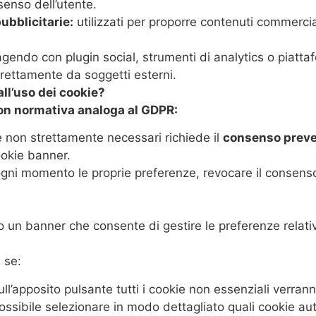
senso dell’utente.
ubblicitarie:
utilizzati per proporre contenuti commercial
gendo con plugin social, strumenti di analytics o piatta
direttamente da soggetti esterni.
ll’uso dei cookie?
on normativa analoga al GDPR:
e non strettamente necessari richiede il
consenso preve
ookie banner.
 ogni momento le proprie preferenze, revocare il consen
o un banner che consente di gestire le preferenze relativ
 se:
ll’apposito pulsante tutti i cookie non essenziali verranno
ssibile selezionare in modo dettagliato quali cookie aut