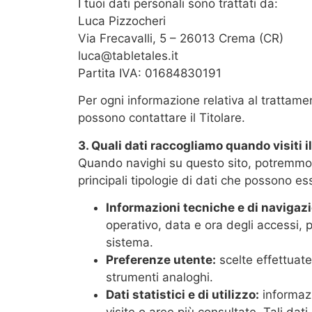
I tuoi dati personali sono trattati da:
Luca Pizzocheri
Via Frecavalli, 5 – 26013 Crema (CR)
luca@tabletales.it
Partita IVA: 01684830191
Per ogni informazione relativa al trattament
possono contattare il Titolare.
3. Quali dati raccogliamo quando visiti il
Quando navighi su questo sito, potremmo r
principali tipologie di dati che possono es
Informazioni tecniche e di navigaz
operativo, data e ora degli accessi, p
sistema.
Preferenze utente:
scelte effettuate
strumenti analoghi.
Dati statistici e di utilizzo:
informazi
visite o aree più consultate. Tali da